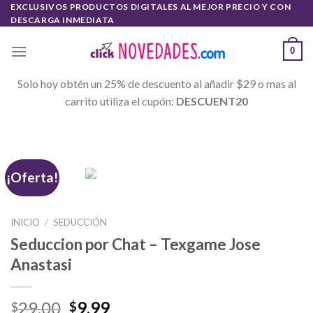
Skip
EXCLUSIVOS PRODUCTOS DIGITALES AL MEJOR PRECIO Y CON
DESCARGA INMEDIATA
to
content
0
Solo hoy obtén un 25% de descuento al añadir $29 o mas al
carrito utiliza el cupón:
DESCUENT20
¡Oferta!
INICIO
/
SEDUCCIÓN
Seduccion por Chat – Texgame Jose
Anastasi
29.00
9.99
$
$