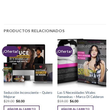
PRODUCTOS RELACIONADOS
¡Oferta!
¡Oferta!
Seducción Inconsciente – Quiero
Las 5 Necesidades Vitales
Mejorar
Femeninas – Marco Di Calderon
$
29.00
$
8.00
$
59.00
$
6.00
AÑADIR AL CARRITO
AÑADIR AL CARRITO