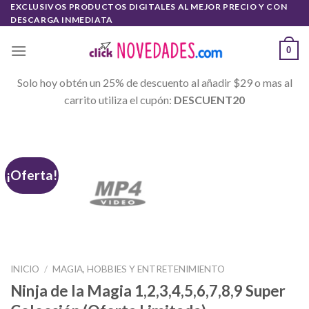
Skip
EXCLUSIVOS PRODUCTOS DIGITALES AL MEJOR PRECIO Y CON
DESCARGA INMEDIATA
to
content
0
Solo hoy obtén un 25% de descuento al añadir $29 o mas al
carrito utiliza el cupón:
DESCUENT20
¡Oferta!
INICIO
/
MAGIA, HOBBIES Y ENTRETENIMIENTO
Ninja de la Magia 1,2,3,4,5,6,7,8,9 Super