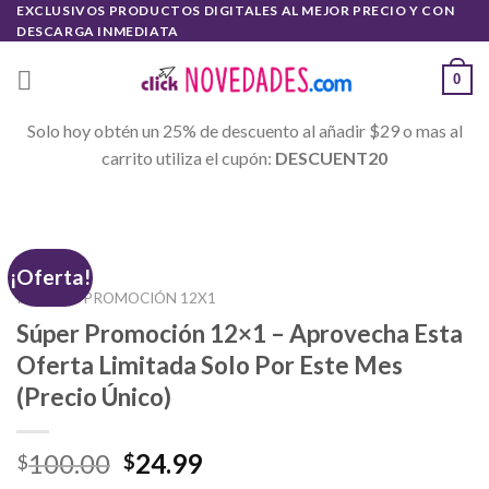
Skip
EXCLUSIVOS PRODUCTOS DIGITALES AL MEJOR PRECIO Y CON
DESCARGA INMEDIATA
to
content
0
Solo hoy obtén un 25% de descuento al añadir $29 o mas al
carrito utiliza el cupón:
DESCUENT20
¡Oferta!
INICIO
/
PROMOCIÓN 12X1
Súper Promoción 12×1 – Aprovecha Esta
Oferta Limitada Solo Por Este Mes
(Precio Único)
100.00
24.99
$
$