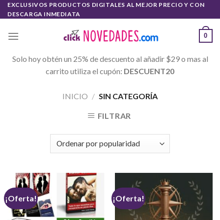
Skip
EXCLUSIVOS PRODUCTOS DIGITALES AL MEJOR PRECIO Y CON
DESCARGA INMEDIATA
to
content
0
Solo hoy obtén un 25% de descuento al añadir $29 o mas al
carrito utiliza el cupón:
DESCUENT20
INICIO
/
SIN CATEGORÍA
FILTRAR
¡Oferta!
¡Oferta!