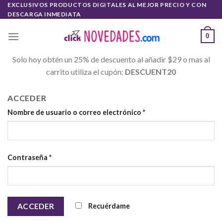
Skip
EXCLUSIVOS PRODUCTOS DIGITALES AL MEJOR PRECIO Y CON
DESCARGA INMEDIATA
to
content
0
Solo hoy obtén un 25% de descuento al añadir $29 o mas al
carrito utiliza el cupón:
DESCUENT20
ACCEDER
Nombre de usuario o correo electrónico
*
Contraseña
*
Recuérdame
ACCEDER