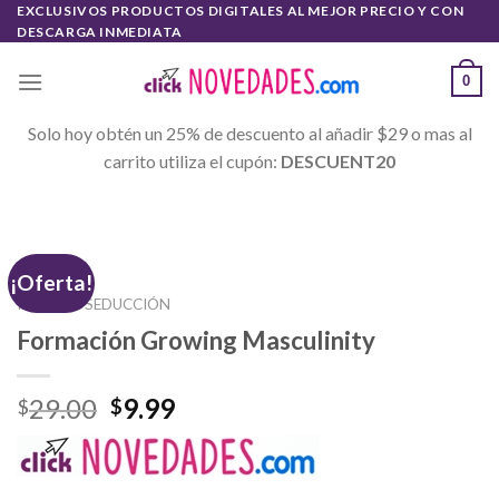
Skip
EXCLUSIVOS PRODUCTOS DIGITALES AL MEJOR PRECIO Y CON
DESCARGA INMEDIATA
to
content
0
Solo hoy obtén un 25% de descuento al añadir $29 o mas al
carrito utiliza el cupón:
DESCUENT20
¡Oferta!
INICIO
/
SEDUCCIÓN
Formación Growing Masculinity
29.00
9.99
$
$