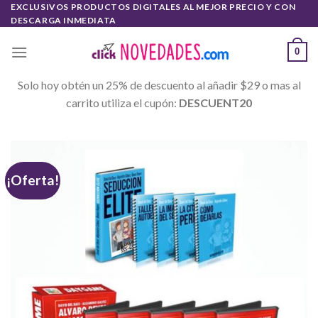
Skip
EXCLUSIVOS PRODUCTOS DIGITALES AL MEJOR PRECIO Y CON
DESCARGA INMEDIATA
to
content
0
Solo hoy obtén un 25% de descuento al añadir $29 o mas al
carrito utiliza el cupón:
DESCUENT20
¡Oferta!