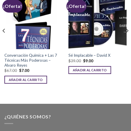
¡Oferta!
¡Oferta!
Conversación Química + Las 7
Sé Implacable – David X
Técnicas Más Poderosas –
$
39.00
$
9.00
Alvaro Reyes
AÑADIR AL CARRITO
$
67.00
$
7.00
AÑADIR AL CARRITO
¿QUIÉNES SOMOS?