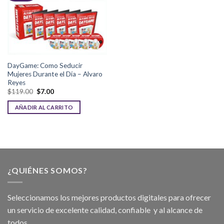
DayGame: Como Seducir
Mujeres Durante el Día – Alvaro
Reyes
$
119.00
$
7.00
AÑADIR AL CARRITO
¿QUIÉNES SOMOS?
Seleccionamos los mejores productos digitales para ofrecer
un servicio de excelente calidad, confiable y al alcance de
todos