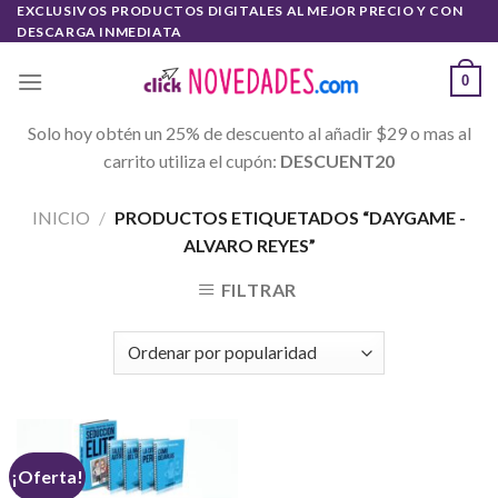
Skip
EXCLUSIVOS PRODUCTOS DIGITALES AL MEJOR PRECIO Y CON
DESCARGA INMEDIATA
to
content
0
Solo hoy obtén un 25% de descuento al añadir $29 o mas al
carrito utiliza el cupón:
DESCUENT20
INICIO
/
PRODUCTOS ETIQUETADOS “DAYGAME -
ALVARO REYES”
FILTRAR
¡Oferta!