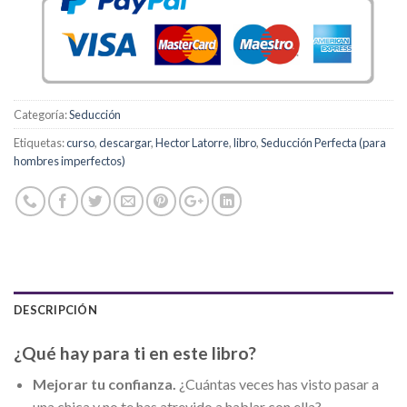
Categoría:
Seducción
Etiquetas:
curso
,
descargar
,
Hector Latorre
,
libro
,
Seducción Perfecta (para
hombres imperfectos)
DESCRIPCIÓN
¿Qué hay para ti en este libro?
Mejorar tu confianza.
¿Cuántas veces has visto pasar a
una chica y no te has atrevido a hablar con ella?