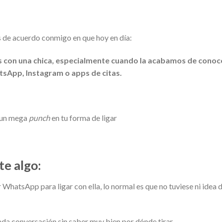
s de acuerdo conmigo en que hoy en día:
 con una chica, especialmente cuando la acabamos de conoc
tsApp, Instagram o apps de citas.
 un mega
punch
en tu forma de ligar
te algo:
hatsApp para ligar con ella, lo normal es que no tuviese ni idea 
ada conversación sin saber muy bien por dónde tirar.