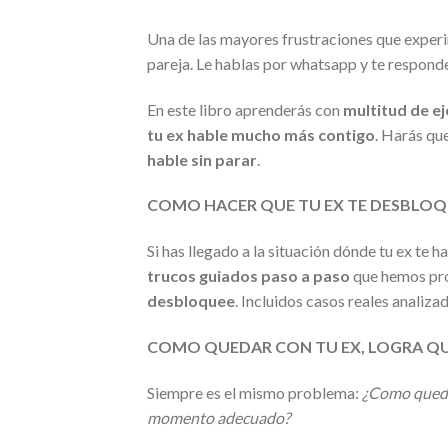
Una de las mayores frustraciones que exper
pareja. Le hablas por whatsapp y te respond
En este libro aprenderás con
multitud de e
tu ex hable mucho más contigo
. Harás qu
hable sin parar
.
COMO HACER QUE TU EX TE DESBLOQ
Si has llegado a la situación dónde tu ex te
trucos guiados paso a paso
que hemos pro
desbloquee
. Incluidos casos reales analiz
COMO QUEDAR CON TU EX, LOGRA QU
Siempre es el mismo problema:
¿Como quedo
momento adecuado?