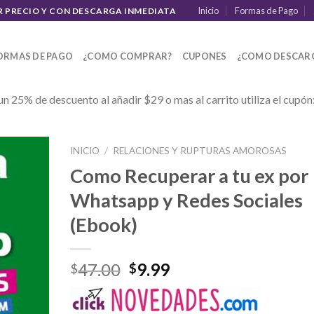
Inicio
Formas de Pago
R PRECIO Y CON DESCARGA INMEDIATA
ORMAS DE PAGO
¿COMO COMPRAR?
CUPONES
¿COMO DESCAR
un 25% de descuento al añadir $29 o mas al carrito utiliza el cupón
INICIO
/
RELACIONES Y RUPTURAS AMOROSAS
Como Recuperar a tu ex por
Whatsapp y Redes Sociales
(Ebook)
47.00
9.99
$
$