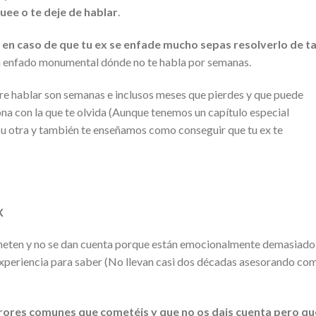
uee o te deje de hablar
.
e
en caso de que tu ex se enfade mucho sepas resolverlo de ta
n enfado monumental dónde no te habla por semanas.
ere hablar son semanas e inclusos meses que pierdes y que puede
ona con la que te olvida (Aunque tenemos un capítulo especial
o u otra y también te enseñamos como conseguir que tu ex te
X
ometen y no se dan cuenta porque están emocionalmente demasiado
 experiencia para saber (No llevan casi dos décadas asesorando co
ores comunes que cometéis y que no os dais cuenta pero qu