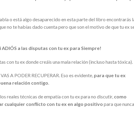
 habla o está algo desaparecido en esta parte del libro encontrarás l
ue no te habías dado cuenta pero que son el motivo de que tu ex s
DIÓS a las disputas con tu ex para Siempre!
s con tu ex donde creáis una mala relación (incluso hasta tóxica).
 LE VAS A PODER RECUPERAR. Eso es evidente,
para que tu ex
buena relación contigo
.
os reales técnicas de empatía con tu ex para no discutir,
como
 cualquier conflicto con tu ex en algo positivo
para que nunca