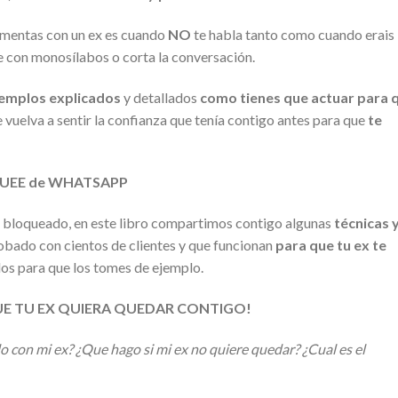
imentas con un ex es cuando
NO
te habla tanto como cuando erais
e con monosílabos o corta la conversación.
jemplos explicados
y detallados
como tienes que actuar para 
e vuelva a sentir la confianza que tenía contigo antes para que
te
UEE de WHATSAPP
 ha bloqueado, en este libro compartimos contigo algunas
técnicas 
bado con cientos de clientes y que funcionan
para que tu ex te
ados para que los tomes de ejemplo.
E TU EX QUIERA QUEDAR CONTIGO!
 con mi ex?
¿Que hago si mi ex no quiere quedar?
¿Cual es el