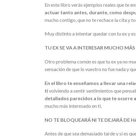
En este libro verás ejemplos reales que te e
actuar tanto antes, durante, como despué
mucho contigo, que no te rechace la cita y t
Muy distinto a intentar quedar con tu ex y e
TU EX SE VA A INTERESAR MUCHO MÁS 
Otro problema común es que tu ex ya no muestr
sensación de que lo vuestro no fue nada y qu
En el libro te enseñamos a llevar una rel
ti
volviendo a sentir sentimientos que pensab
detallados parecidos a lo que te ocurre a
mucho más interesado en ti.
NO TE BLOQUEARÁ NI TE DEJARÁ DE 
Antes de que sea demasiado tarde y si es que