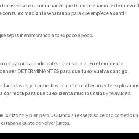
 no te enseñasemos
como hacer que tu ex se enamore de nuevo 
 con tu ex mediante whatsapp
para que empiece a
sentir
que sepas ir enamorando a tu ex poco a poco.
 pero muy contraproducentes si se usan mal.
En el momento
eden ser DETERMINANTES para que tu ex vuelva contigo.
los tanto los muy bien hechos como los mal hechos y
te explicamo
 correcta para que tu ex sienta muchos celos
y te ayude a
 que lo hizo muy bien pero… Cuando su ex se puso celoso cometió un
 estaban a punto de volver juntos.