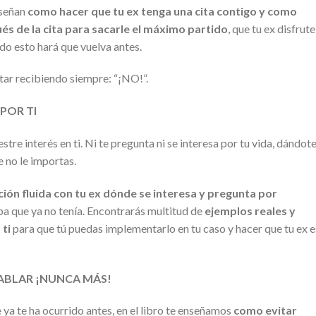
nseñan
como hacer que tu ex tenga una cita contigo y como
s de la cita para sacarle el máximo partido
, que tu ex disfrute
odo esto hará que vuelva antes.
star recibiendo siempre: “¡NO!”.
POR TI
e interés en ti. Ni te pregunta ni se interesa por tu vida, dándote
e no le importas.
ación fluida con tu ex dónde se interesa y pregunta por
a que ya no tenía. Encontrarás multitud de
ejemplos reales y
 ti
para que tú puedas implementarlo en tu caso y hacer que tu ex e
HABLAR ¡NUNCA MÁS!
 ya te ha ocurrido antes, en el libro te enseñamos
como evitar