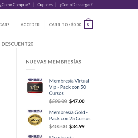
¿Como Comprar?
Cupones
¿Como Descargar?
GAR?
ACCEDER
CARRITO /
$
0.00
0
:
DESCUENT20
NUEVAS MEMBRESÍAS
Membresía Virtual
Vip - Pack con 50
Cursos
$
500.00
$
47.00
Membresía Gold -
Pack con 25 Cursos
$
400.00
$
34.99
Membresía