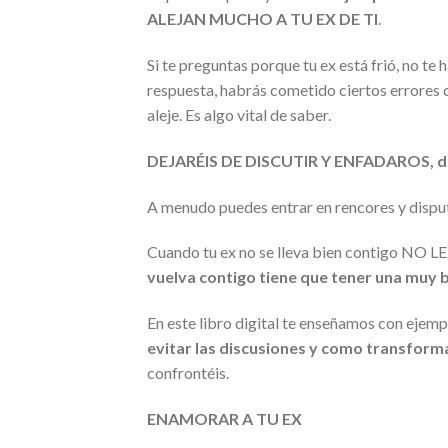
ALEJAN MUCHO A TU EX DE TI
.
Si te preguntas porque tu ex está frió, no te
respuesta, habrás cometido ciertos errores q
aleje. Es algo vital de saber.
DEJARÉIS DE DISCUTIR Y ENFADAROS, di A
A menudo puedes entrar en rencores y disputa
Cuando tu ex no se lleva bien contigo NO
vuelva contigo tiene que tener una muy 
En este libro digital te enseñamos con ejempl
evitar las discusiones y como transformar
confrontéis.
ENAMORAR A TU EX