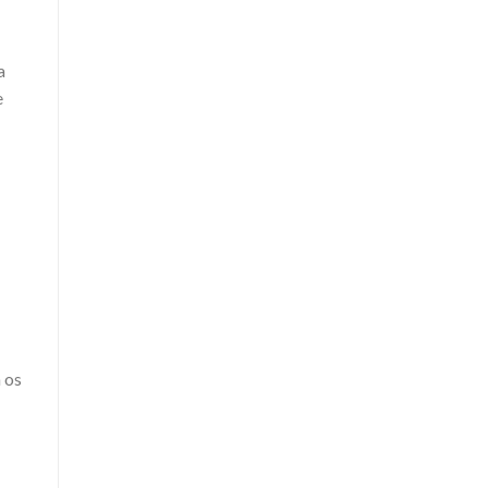
a
e
 os