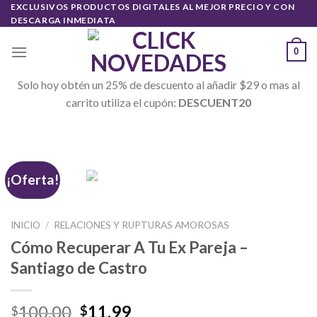
Skip
EXCLUSIVOS PRODUCTOS DIGITALES AL MEJOR PRECIO Y CON
DESCARGA INMEDIATA
to
content
0
Solo hoy obtén un 25% de descuento al añadir $29 o mas al
carrito utiliza el cupón:
DESCUENT20
¡Oferta!
INICIO
/
RELACIONES Y RUPTURAS AMOROSAS
Cómo Recuperar A Tu Ex Pareja –
Santiago de Castro
100.00
11.99
$
$