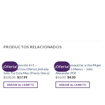
PRODUCTOS RELACIONADOS
Súper Promoción 6×1 –
Cómo Reconquistar a Una Mujer
¡Oferta!
¡Oferta!
Aprovecha Esta Oferta Limitada
en 30 Días o Menos – John
Solo Por Este Mes (Precio Único)
Alexander PDF
$
100.00
$
17.99
$
50.00
$
4.00
AÑADIR AL CARRITO
AÑADIR AL CARRITO