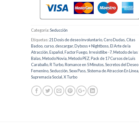
Categoría:
Seducción
Etiquetas:
21 Dosis de deseo involuntario
,
Cero Dudas
,
Citas
Badoo
,
curso
,
descargar
,
Dyboss + Nightboss
,
El Arte de la
Atracción
,
Español
,
Factor Fuego
,
Irresistlibe -7
,
Metodo de las 
Balas
,
Metodo Novia
,
Metodo PEZ
,
Pack de 17 Cursos de Luis
Caraballo
,
R Turbo
,
Romance en 5 Minutos
,
Secretos del Deseo
Femenino
,
Seducción
,
Sexx Pass
,
Sistema de Atraccion En Linea
Supremacia Social
,
X Turbo