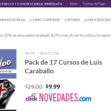
Inicio
Formas de Pago
R PRECIO Y CON DESCARGA INMEDIATA
ORMAS DE PAGO
¿COMO COMPRAR?
CUPONES
¿COMO DESCAR
un 25% de descuento al añadir $29 o mas al carrito utiliza el cupón
INICIO
/
SEDUCCIÓN
Pack de 17 Cursos de Luis
Caraballo
29.00
9.99
$
$