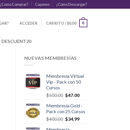
¿Como Comprar?
Cupones
¿Como Descargar?
GAR?
ACCEDER
CARRITO /
$
0.00
0
:
DESCUENT20
NUEVAS MEMBRESÍAS
Membresía Virtual
Vip - Pack con 50
Cursos
$
500.00
$
47.00
Membresía Gold -
Pack con 25 Cursos
$
400.00
$
34.99
Membresía