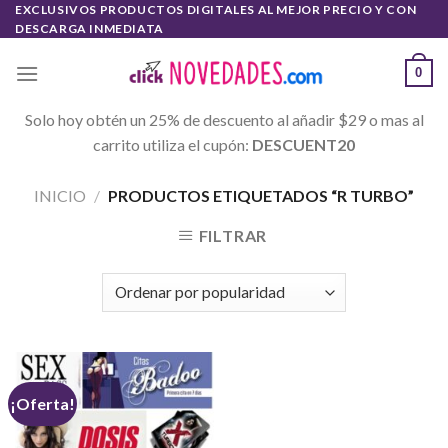
Skip
EXCLUSIVOS PRODUCTOS DIGITALES AL MEJOR PRECIO Y CON
DESCARGA INMEDIATA
to
content
0
Solo hoy obtén un 25% de descuento al añadir $29 o mas al
carrito utiliza el cupón:
DESCUENT20
INICIO
/
PRODUCTOS ETIQUETADOS “R TURBO”
FILTRAR
¡Oferta!