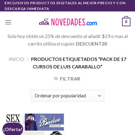
Skip
EXCLUSIVOS PRODUCTOS DIGITALES AL MEJOR PRECIO Y CON
DESCARGA INMEDIATA
to
content
0
Solo hoy obtén un 25% de descuento al añadir $29 o mas al
carrito utiliza el cupón:
DESCUENT20
INICIO
/
PRODUCTOS ETIQUETADOS “PACK DE 17
CURSOS DE LUIS CARABALLO”
FILTRAR
¡Oferta!