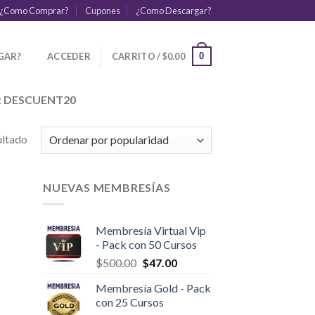
¿Como Comprar?
Cupones
¿Como Descargar?
GAR?
ACCEDER
CARRITO /
$
0.00
0
:
DESCUENT20
ultado
NUEVAS MEMBRESÍAS
Membresía Virtual Vip
- Pack con 50 Cursos
$
500.00
$
47.00
Membresía Gold - Pack
con 25 Cursos