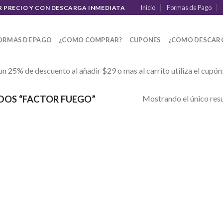
Inicio
Formas de Pago
R PRECIO Y CON DESCARGA INMEDIATA
ORMAS DE PAGO
¿COMO COMPRAR?
CUPONES
¿COMO DESCAR
un 25% de descuento al añadir $29 o mas al carrito utiliza el cupón
Mostrando el único res
OS “FACTOR FUEGO”