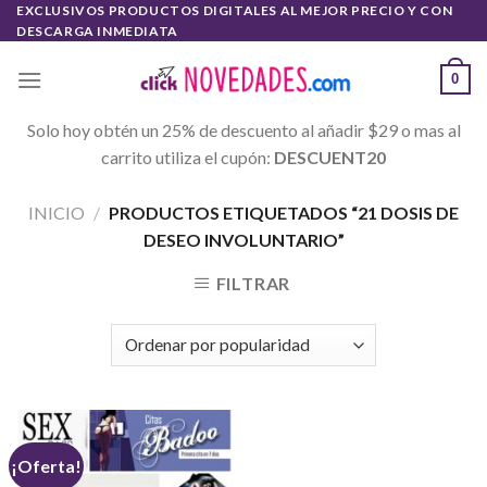
Skip
EXCLUSIVOS PRODUCTOS DIGITALES AL MEJOR PRECIO Y CON
DESCARGA INMEDIATA
to
content
0
Solo hoy obtén un 25% de descuento al añadir $29 o mas al
carrito utiliza el cupón:
DESCUENT20
INICIO
/
PRODUCTOS ETIQUETADOS “21 DOSIS DE
DESEO INVOLUNTARIO”
FILTRAR
¡Oferta!