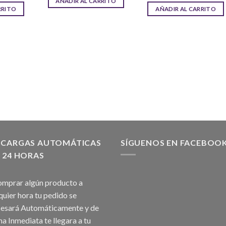
AÑADIR AL CARRITO
RRITO
AÑADIR AL CARRITO
SCARGAS AUTOMÁTICAS
SÍGUENOS EN FACEBOO
 24 HORAS
omprar algún producto a
quier hora tu pedido se
esará Automáticamente y de
a Inmediata te llegara a tu