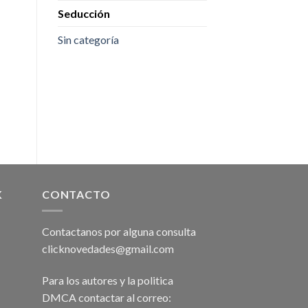
Seducción
Sin categoría
K
CONTACTO
Contactanos por alguna consulta
clicknovedades@gmail.com
Para los autores y la politica
DMCA contactar al correo: