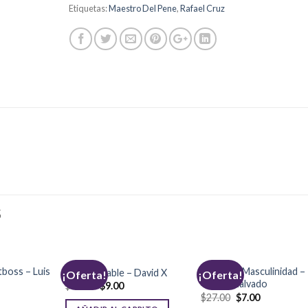
Etiquetas:
Maestro Del Pene
,
Rafael Cruz
S
boss – Luis
La Nueva Masculinidad –
Sé Implacable – David X
¡Oferta!
¡Oferta!
Victor Malvado
$
39.00
$
9.00
$
27.00
$
7.00