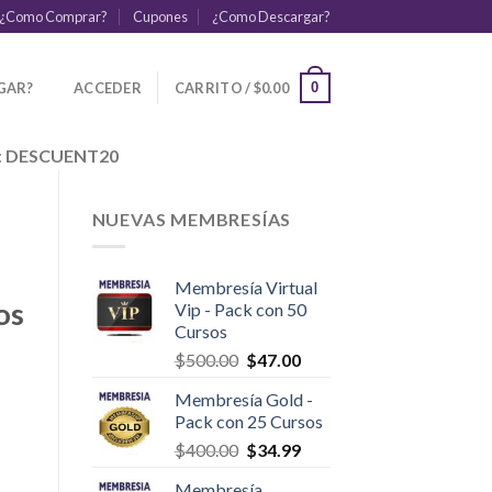
¿Como Comprar?
Cupones
¿Como Descargar?
GAR?
ACCEDER
CARRITO /
$
0.00
0
:
DESCUENT20
NUEVAS MEMBRESÍAS
a
Membresía Virtual
os
Vip - Pack con 50
Cursos
$
500.00
$
47.00
Membresía Gold -
Pack con 25 Cursos
$
400.00
$
34.99
Membresía