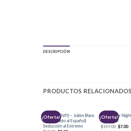
DESCRIPCIÓN
PRODUCTOS RELACIONADO
ersuasion
Cambio (Shift) – Julien Blanc
Dayboss + Night
a!
¡Oferta!
¡Oferta!
lado) – Brad
(Subtitulado al Español)
Caraballo
n
Seducción al Extremo
$
197.00
$
7.00