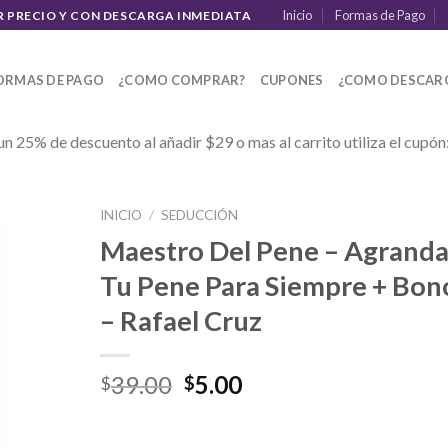
Inicio
Formas de Pago
R PRECIO Y CON DESCARGA INMEDIATA
ORMAS DE PAGO
¿COMO COMPRAR?
CUPONES
¿COMO DESCAR
un 25% de descuento al añadir $29 o mas al carrito utiliza el cupón
INICIO
/
SEDUCCIÓN
Maestro Del Pene – Agrand
Tu Pene Para Siempre + Bon
– Rafael Cruz
39.00
5.00
$
$