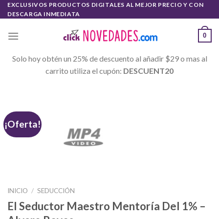
Skip
EXCLUSIVOS PRODUCTOS DIGITALES AL MEJOR PRECIO Y CON
DESCARGA INMEDIATA
to
content
0
Solo hoy obtén un 25% de descuento al añadir $29 o mas al
carrito utiliza el cupón:
DESCUENT20
¡Oferta!
INICIO
/
SEDUCCIÓN
El Seductor Maestro Mentoría Del 1% –