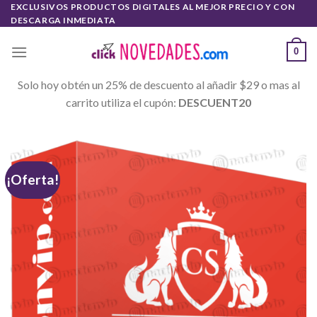
Skip
EXCLUSIVOS PRODUCTOS DIGITALES AL MEJOR PRECIO Y CON
DESCARGA INMEDIATA
to
content
0
Solo hoy obtén un 25% de descuento al añadir $29 o mas al
carrito utiliza el cupón:
DESCUENT20
¡Oferta!