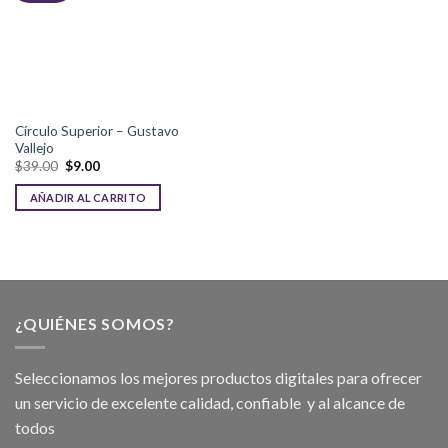
Círculo Superior – Gustavo
Vallejo
$
39.00
$
9.00
AÑADIR AL CARRITO
¿QUIÉNES SOMOS?
Seleccionamos los mejores productos digitales para ofrecer
un servicio de excelente calidad, confiable y al alcance de
todos