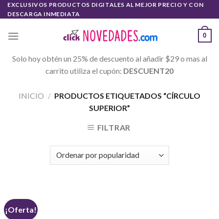
Skip
EXCLUSIVOS PRODUCTOS DIGITALES AL MEJOR PRECIO Y CON
DESCARGA INMEDIATA
to
content
0
Solo hoy obtén un 25% de descuento al añadir $29 o mas al
carrito utiliza el cupón:
DESCUENT20
INICIO
/
PRODUCTOS ETIQUETADOS “CÍRCULO
SUPERIOR”
FILTRAR
¡Oferta!