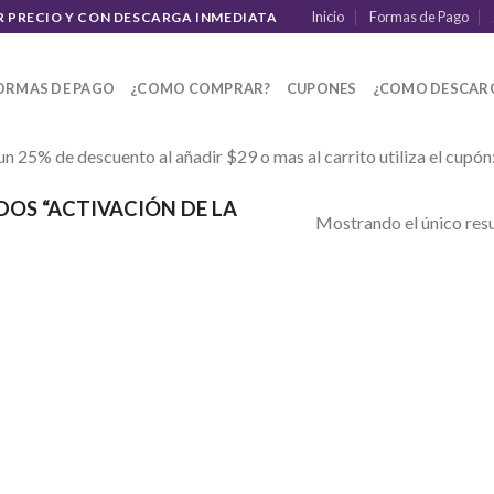
Inicio
Formas de Pago
R PRECIO Y CON DESCARGA INMEDIATA
ORMAS DE PAGO
¿COMO COMPRAR?
CUPONES
¿COMO DESCAR
un 25% de descuento al añadir $29 o mas al carrito utiliza el cupón
OS “ACTIVACIÓN DE LA
Mostrando el único res