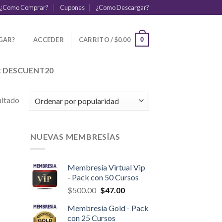
¿Como Comprar?
Cupones
¿Como Descargar?
GAR?
ACCEDER
CARRITO /
$
0.00
0
:
DESCUENT20
ultado
NUEVAS MEMBRESÍAS
Membresía Virtual Vip
- Pack con 50 Cursos
$
500.00
$
47.00
Membresía Gold - Pack
con 25 Cursos