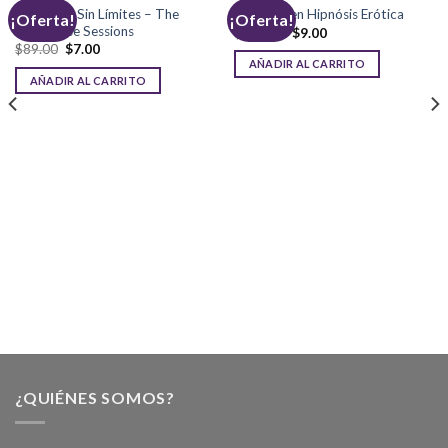
Atracción Sin Límites – The
Maestría en Hipnósis Erótica
¡Oferta!
¡Oferta!
Penthouse Sessions
$
999.00
$
9.00
$
89.00
$
7.00
AÑADIR AL CARRITO
AÑADIR AL CARRITO
¿QUIÉNES SOMOS?