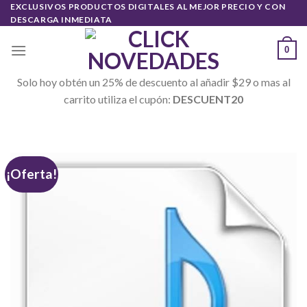
Skip
EXCLUSIVOS PRODUCTOS DIGITALES AL MEJOR PRECIO Y CON
DESCARGA INMEDIATA
to
content
0
Solo hoy obtén un 25% de descuento al añadir $29 o mas al
carrito utiliza el cupón:
DESCUENT20
¡Oferta!