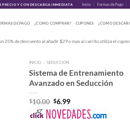
Inicio
Formas de Pago
R PRECIO Y CON DESCARGA INMEDIATA
ORMAS DE PAGO
¿COMO COMPRAR?
CUPONES
¿COMO DESCAR
un 25% de descuento al añadir $29 o mas al carrito utiliza el cupón
INICIO
/
SEDUCCIÓN
Sistema de Entrenamiento
Avanzado en Seducción
10.00
6.99
$
$