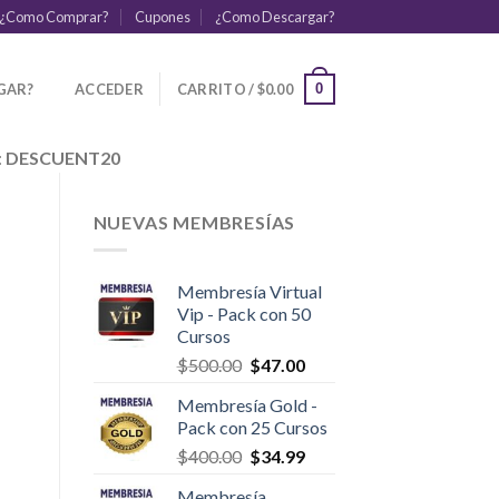
¿Como Comprar?
Cupones
¿Como Descargar?
GAR?
ACCEDER
CARRITO /
$
0.00
0
:
DESCUENT20
NUEVAS MEMBRESÍAS
Membresía Virtual
Vip - Pack con 50
Cursos
$
500.00
$
47.00
Membresía Gold -
Pack con 25 Cursos
$
400.00
$
34.99
Membresía