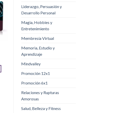
Liderazgo, Persuasión y
¡Oferta!
¡Oferta!
Desarrollo Personal
Magia, Hobbies y
Entretenimiento
Membresía Virtual
La Seducción Inteligente –
Seminario Hipnosis Erótica
Memoria, Estudio y
Álvaro Bonilla
Avanzada
Aprendizaje
$
29.00
$
5.00
$
29.00
$
8.00
Mindvalley
AÑADIR AL CARRITO
AÑADIR AL CARRITO
Promoción 12x1
Promoción 6x1
Relaciones y Rupturas
Amorosas
Salud, Belleza y Fitness