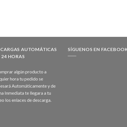
SCARGAS AUTOMÁTICAS
SÍGUENOS EN FACEBOO
 24 HORAS
omprar algún producto a
quier hora tu pedido se
esará Automáticamente y de
a Inmediata te llegara a tu
eo los enlaces de descarga.