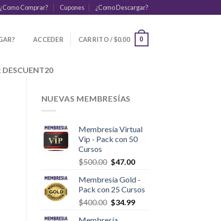
¿Como Comprar?
Cupones
¿Como Descargar?
GAR?
ACCEDER
CARRITO /
$
0.00
0
:
DESCUENT20
NUEVAS MEMBRESÍAS
Membresía Virtual
Vip - Pack con 50
Cursos
$
500.00
$
47.00
Membresía Gold -
Pack con 25 Cursos
$
400.00
$
34.99
Membresía