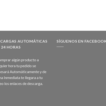
SCARGAS AUTOMÁTICAS
SÍGUENOS EN FACEBOO
 24 HORAS
omprar algún producto a
quier hora tu pedido se
esará Automáticamente y de
a Inmediata te llegara a tu
eo los enlaces de descarga.