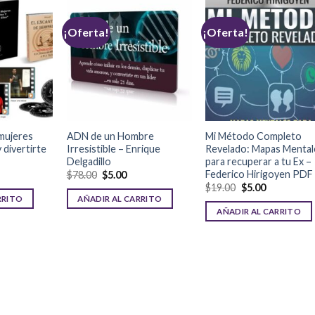
¡Oferta!
¡Oferta!
mujeres
ADN de un Hombre
Mi Método Completo
 divertirte
Irresistible – Enrique
Revelado: Mapas Mental
Delgadillo
para recuperar a tu Ex –
Federico Hirigoyen PDF
$
78.00
$
5.00
$
19.00
$
5.00
RRITO
AÑADIR AL CARRITO
AÑADIR AL CARRITO