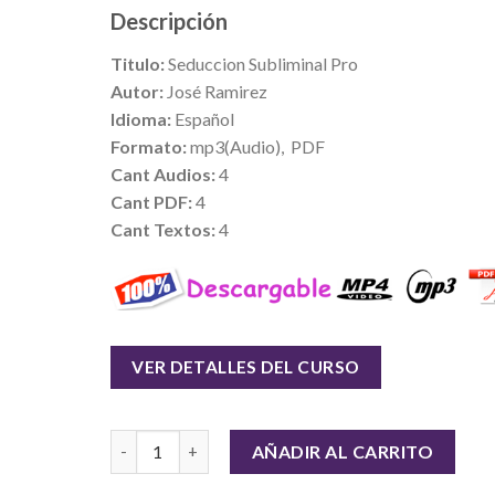
Descripción
Titulo:
Seduccion Subliminal Pro
Autor:
José Ramirez
Idioma:
Español
Formato:
mp3(Audio), PDF
Cant Audios:
4
Cant PDF:
4
Cant Textos:
4
VER DETALLES DEL CURSO
Cantidad
AÑADIR AL CARRITO