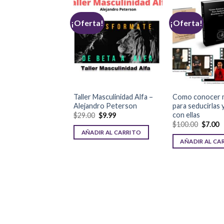
a!
¡Oferta!
¡Oferta!
Taller Masculinidad Alfa –
Como conocer 
on éxito
Alejandro Peterson
para seducirlas y
$
5.00
con ellas
$
29.00
$
9.99
$
100.00
$
7.00
R AL CARRITO
AÑADIR AL CARRITO
AÑADIR AL CA