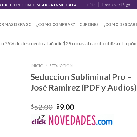
Inicio
Formas de Pago
R PRECIO Y CON DESCARGA INMEDIATA
ORMAS DE PAGO
¿COMO COMPRAR?
CUPONES
¿COMO DESCAR
un 25% de descuento al añadir $29 o mas al carrito utiliza el cupón
INICIO
/
SEDUCCIÓN
Seduccion Subliminal Pro –
José Ramirez (PDF y Audios)
52.00
9.00
$
$