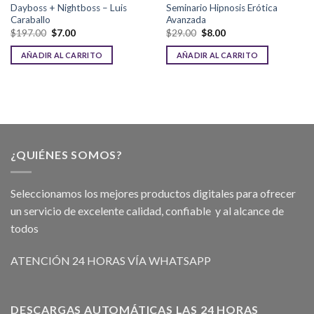
Dayboss + Nightboss – Luis
Seminario Hipnosis Erótica
Caraballo
Avanzada
$
197.00
$
7.00
$
29.00
$
8.00
AÑADIR AL CARRITO
AÑADIR AL CARRITO
¿QUIÉNES SOMOS?
Seleccionamos los mejores productos digitales para ofrecer
un servicio de excelente calidad, confiable y al alcance de
todos
ATENCIÓN 24 HORAS VÍA WHATSAPP
DESCARGAS AUTOMÁTICAS LAS 24 HORAS