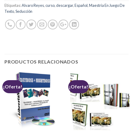
Etiquetas:
Alvaro Reyes
,
curso
,
descargar
,
Español
,
Maestria En Juego De
Texto
,
Seducción
PRODUCTOS RELACIONADOS
¡Oferta!
¡Oferta!