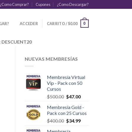
¿Como Comprar?
Cupones
¿Como Descargar?
GAR?
ACCEDER
CARRITO /
$
0.00
0
:
DESCUENT20
NUEVAS MEMBRESÍAS
Membresía Virtual
Vip - Pack con 50
Cursos
$
500.00
$
47.00
Membresía Gold -
Pack con 25 Cursos
$
400.00
$
34.99
Membresía