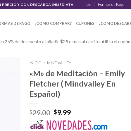
Inicio
Formas de Pago
R PRECIO Y CON DESCARGA INMEDIATA
ORMAS DE PAGO
¿COMO COMPRAR?
CUPONES
¿COMO DESCAR
un 25% de descuento al añadir $29 o mas al carrito utiliza el cupón
INICIO
/
MINDVALLEY
«M» de Meditación – Emily
Fletcher ( Mindvalley En
Español)
29.00
9.99
$
$