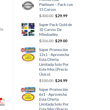
Platinum – Pack con
15 Cursos
$
300.00
$
29.99
Super Pack Gold de
ta.
32 Cursos De
Mindvalley
$
316.00
$
29.00
Súper Promoción
12x1 - Aprovecha
Esta Oferta
Limitada Solo Por
Este Mes (Precio
Único)
$
100.00
$
24.99
Súper Promoción
6x1 - Aprovecha
Esta Oferta
Limitada Solo Por
Este Mes (Precio