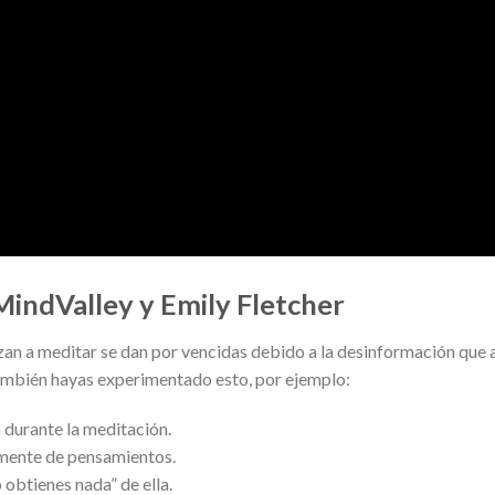
indValley y Emily Fletcher
an a meditar se dan por vencidas debido a la desinformación que 
también hayas experimentado esto, por ejemplo:
durante la meditación.
u mente de pensamientos.
 obtienes nada” de ella.