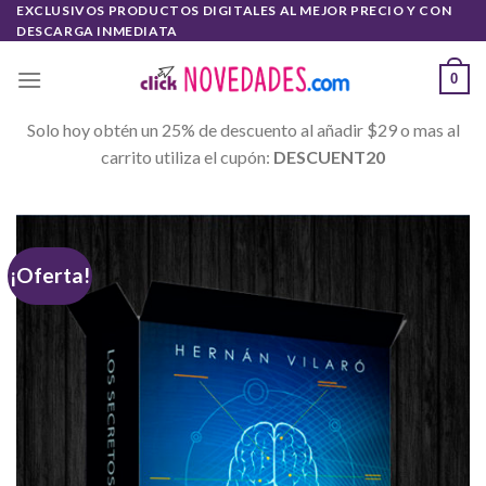
Skip
EXCLUSIVOS PRODUCTOS DIGITALES AL MEJOR PRECIO Y CON
DESCARGA INMEDIATA
to
content
0
Solo hoy obtén un 25% de descuento al añadir $29 o mas al
carrito utiliza el cupón:
DESCUENT20
¡Oferta!