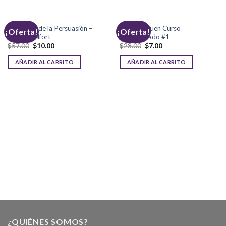
El Camino de la Persuasión –
Método Yuen Curso
¡Oferta!
¡Oferta!
Jordan Belfort
Especializado #1
$
57.00
$
10.00
$
28.00
$
7.00
AÑADIR AL CARRITO
AÑADIR AL CARRITO
¿QUIÉNES SOMOS?