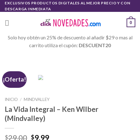
Skip
EXCLUSIVOS PRODUCTOS DIGITALES AL MEJOR PRECIO Y CON
DESCARGA INMEDIATA
to
content
0
Solo hoy obtén un 25% de descuento al añadir $29 o mas al
carrito utiliza el cupón:
DESCUENT20
¡Oferta!
INICIO
/
MINDVALLEY
La Vida Integral – Ken Wilber
(Mindvalley)
29.00
9.99
$
$