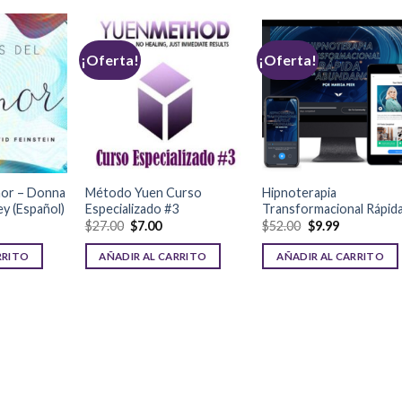
¡Oferta!
¡Oferta!
mor – Donna
Método Yuen Curso
Hipnoterapia
ey (Español)
Especializado #3
Transformacional Rápid
$
27.00
$
7.00
$
52.00
$
9.99
RRITO
AÑADIR AL CARRITO
AÑADIR AL CARRITO