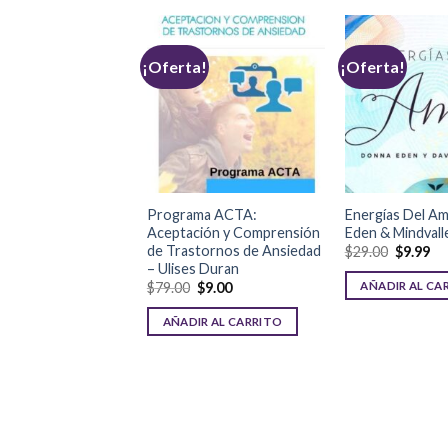
a!
¡Oferta!
¡Oferta!
ifestación de Tesla
Programa ACTA:
Energías Del A
Gonzalez
Aceptación y Comprensión
Eden & Mindvall
de Trastornos de Ansiedad
$
9.99
$
29.00
$
9.99
– Ulises Duran
R AL CARRITO
AÑADIR AL CA
$
79.00
$
9.00
AÑADIR AL CARRITO