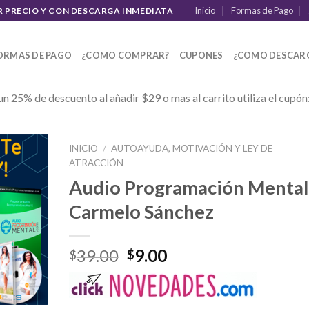
Inicio
Formas de Pago
R PRECIO Y CON DESCARGA INMEDIATA
ORMAS DE PAGO
¿COMO COMPRAR?
CUPONES
¿COMO DESCAR
un 25% de descuento al añadir $29 o mas al carrito utiliza el cupón
INICIO
/
AUTOAYUDA, MOTIVACIÓN Y LEY DE
ATRACCIÓN
Audio Programación Mental
Carmelo Sánchez
39.00
9.00
$
$