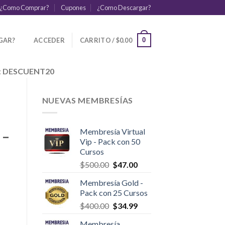
¿Como Comprar?
Cupones
¿Como Descargar?
GAR?
ACCEDER
CARRITO /
$
0.00
0
:
DESCUENT20
NUEVAS MEMBRESÍAS
Membresía Virtual
 –
Vip - Pack con 50
Cursos
$
500.00
$
47.00
Membresía Gold -
Pack con 25 Cursos
$
400.00
$
34.99
Membresía