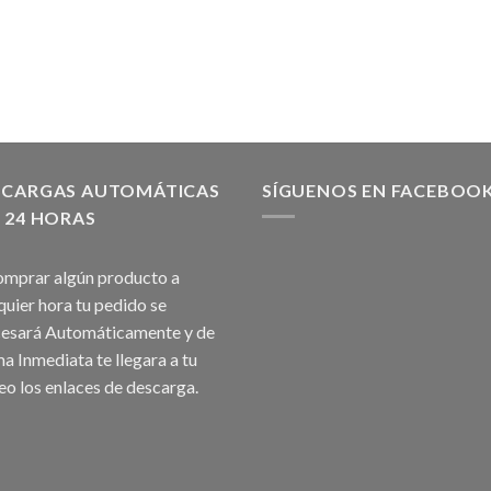
SCARGAS AUTOMÁTICAS
SÍGUENOS EN FACEBOO
 24 HORAS
omprar algún producto a
quier hora tu pedido se
esará Automáticamente y de
a Inmediata te llegara a tu
eo los enlaces de descarga.