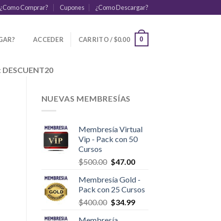
¿Como Comprar?
Cupones
¿Como Descargar?
GAR?
ACCEDER
CARRITO /
$
0.00
0
:
DESCUENT20
NUEVAS MEMBRESÍAS
Membresía Virtual
Vip - Pack con 50
Cursos
$
500.00
$
47.00
Membresía Gold -
Pack con 25 Cursos
$
400.00
$
34.99
Membresía