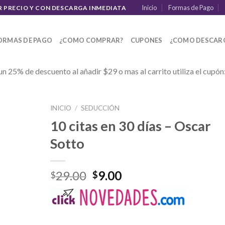
Inicio
Formas de Pago
R PRECIO Y CON DESCARGA INMEDIATA
ORMAS DE PAGO
¿COMO COMPRAR?
CUPONES
¿COMO DESCAR
un 25% de descuento al añadir $29 o mas al carrito utiliza el cupón
INICIO
/
SEDUCCIÓN
10 citas en 30 días – Oscar
Sotto
29.00
9.00
$
$