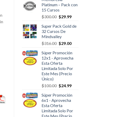
Platinum – Pack con
15 Cursos
en
$
300.00
$
29.99
in
Super Pack Gold de
32 Cursos De
Mindvalley
$
316.00
$
29.00
Súper Promoción
12x1 - Aprovecha
Esta Oferta
Limitada Solo Por
Este Mes (Precio
Único)
$
100.00
$
24.99
Súper Promoción
6x1 - Aprovecha
Esta Oferta
Limitada Solo Por
Este Mes (Precio