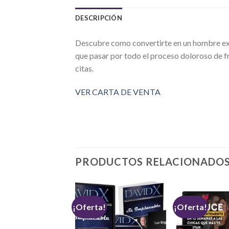
DESCRIPCIÓN
Descubre como convertirte en un hombre exit
que pasar por todo el proceso doloroso de fr
citas.
VER CARTA DE VENTA
PRODUCTOS RELACIONADO
a!
¡Oferta!
¡Oferta!