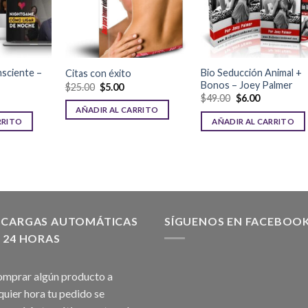
sciente –
Bio Seducción Animal +
Citas con éxito
Bonos – Joey Palmer
$
25.00
$
5.00
$
49.00
$
6.00
AÑADIR AL CARRITO
RRITO
AÑADIR AL CARRITO
SCARGAS AUTOMÁTICAS
SÍGUENOS EN FACEBOO
 24 HORAS
omprar algún producto a
quier hora tu pedido se