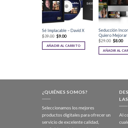
n Online Élite –
Seducción Incon
Sé Implacable – David X
el Bass & Alejandro
Quiero Mejorar
$
39.00
$
9.00
$
29.00
$
8.00
$
5.00
AÑADIR AL CARRITO
AÑADIR AL CA
R AL CARRITO
¿QUIÉNES SOMOS?
DE
LAS
Seleccionamos los mejores
productos digitales para ofrecer un
Al c
servicio de excelente calidad,
cual