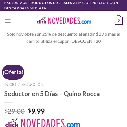
Skip
EXCLUSIVOS PRODUCTOS DIGITALES AL MEJOR PRECIO Y CON
DESCARGA INMEDIATA
to
content
0
Solo hoy obtén un 25% de descuento al añadir $29 o mas al
carrito utiliza el cupón:
DESCUENT20
¡Oferta!
INICIO
/
SEDUCCIÓN
Seductor en 5 Días – Quino Rocca
29.00
9.99
$
$