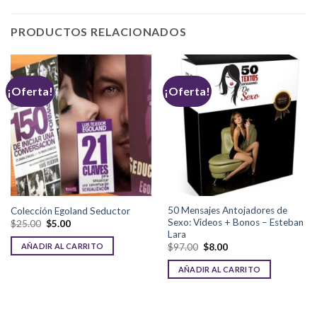
PRODUCTOS RELACIONADOS
¡Oferta!
¡Oferta!
50 Mensajes Antojadores de
Colección Egoland Seductor
Sexo: Videos + Bonos – Esteban
$
25.00
$
5.00
Lara
AÑADIR AL CARRITO
$
97.00
$
8.00
AÑADIR AL CARRITO