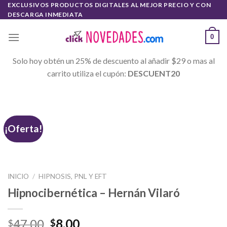
Skip
EXCLUSIVOS PRODUCTOS DIGITALES AL MEJOR PRECIO Y CON
DESCARGA INMEDIATA
to
content
0
Solo hoy obtén un 25% de descuento al añadir $29 o mas al
carrito utiliza el cupón:
DESCUENT20
¡Oferta!
INICIO
/
HIPNOSIS, PNL Y EFT
Hipnocibernética – Hernán Vilaró
47.00
8.00
$
$