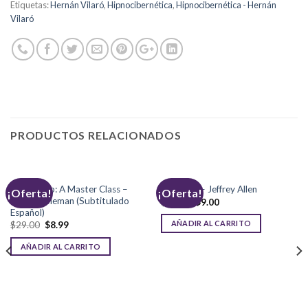
Etiquetas:
Hernán Vilaró
,
Hipnocibernética
,
Hipnocibernética - Hernán
Vilaró
PRODUCTOS RELACIONADOS
Leadership: A Master Class –
Dualidad – Jeffrey Allen
¡Oferta!
¡Oferta!
Daniel Goleman (Subtitulado
$
49.00
$
9.00
Español)
AÑADIR AL CARRITO
$
29.00
$
8.99
AÑADIR AL CARRITO