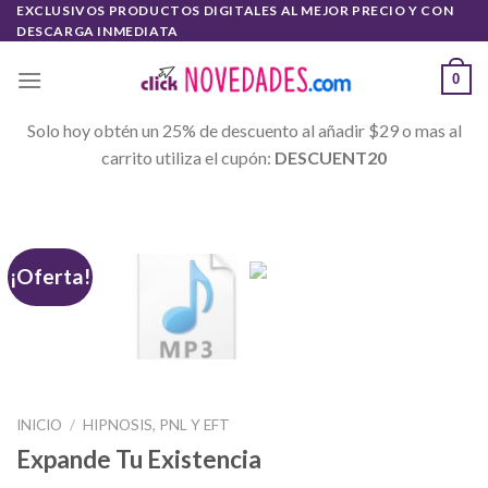
Skip
EXCLUSIVOS PRODUCTOS DIGITALES AL MEJOR PRECIO Y CON
DESCARGA INMEDIATA
to
content
0
Solo hoy obtén un 25% de descuento al añadir $29 o mas al
carrito utiliza el cupón:
DESCUENT20
¡Oferta!
INICIO
/
HIPNOSIS, PNL Y EFT
Expande Tu Existencia