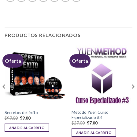
PRODUCTOS RELACIONADOS
¡Oferta!
¡Oferta!
Método Yuen Curso
Secretos del éxito
Especializado #3
$
97.00
$
9.00
$
27.00
$
7.00
AÑADIR AL CARRITO
AÑADIR AL CARRITO