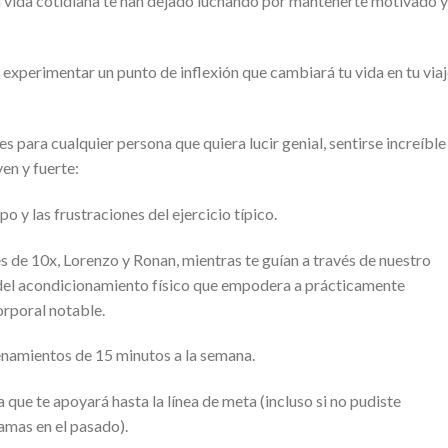
 la vida cotidiana te han dejado luchando por mantenerte motivado y
y experimentar un punto de inflexión que cambiará tu vida en tu via
 para cualquier persona que quiera lucir genial, sentirse increíble
en y fuerte:
 y las frustraciones del ejercicio típico.
s de 10x, Lorenzo y Ronan, mientras te guían a través de nuestro
del acondicionamiento físico que empodera a prácticamente
rporal notable.
enamientos de 15 minutos a la semana.
que te apoyará hasta la línea de meta (incluso si no pudiste
amas en el pasado).