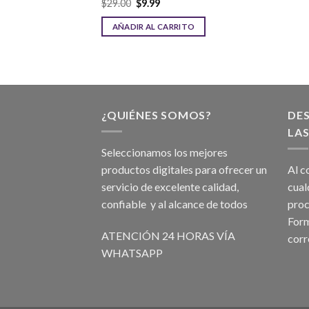
$
9.99
$
29.00
$
9.99
R AL CARRITO
AÑADIR AL CARRITO
¿QUIÉNES SOMOS?
DE
LAS
Seleccionamos los mejores
productos digitales para ofrecer un
Al c
servicio de excelente calidad,
cual
confiable y al alcance de todos
proc
Form
ATENCIÓN 24 HORAS VÍA
corr
WHATSAPP