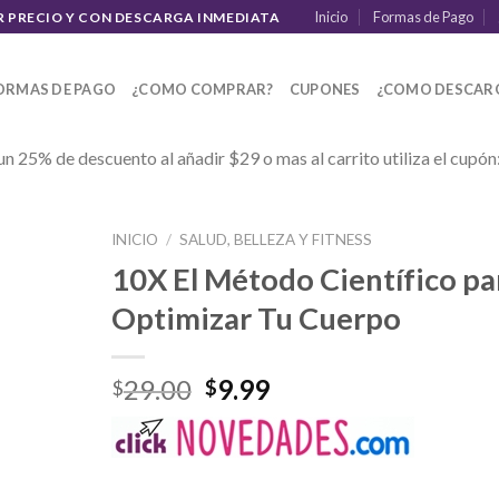
Inicio
Formas de Pago
R PRECIO Y CON DESCARGA INMEDIATA
ORMAS DE PAGO
¿COMO COMPRAR?
CUPONES
¿COMO DESCAR
un 25% de descuento al añadir $29 o mas al carrito utiliza el cupón
INICIO
/
SALUD, BELLEZA Y FITNESS
10X El Método Científico pa
Optimizar Tu Cuerpo
29.00
9.99
$
$