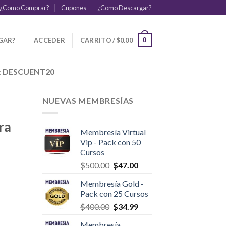
¿Como Comprar?
Cupones
¿Como Descargar?
GAR?
ACCEDER
CARRITO /
$
0.00
0
:
DESCUENT20
NUEVAS MEMBRESÍAS
ra
Membresía Virtual
Vip - Pack con 50
Cursos
$
500.00
$
47.00
Membresía Gold -
Pack con 25 Cursos
$
400.00
$
34.99
Membresía