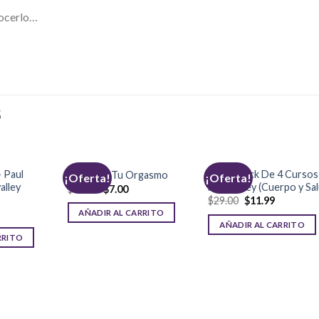
nocerlo…
S
– Paul
Super Pack De 4 Cursos
Controla Tu Orgasmo
¡Oferta!
¡Oferta!
alley
MindValley (Cuerpo y Sal
$
37.00
$
7.00
$
29.00
$
11.99
AÑADIR AL CARRITO
AÑADIR AL CARRITO
RRITO