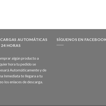
SCARGAS AUTOMÁTICAS
SÍGUENOS EN FACEBOO
 24 HORAS
omprar algún producto a
quier hora tu pedido se
esará Automáticamente y de
a Inmediata te llegara a tu
eo los enlaces de descarga.