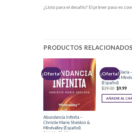
¿Listo para el desafío? El primer paso es co
PRODUCTOS RELACIONADO
Felicidad Diaria 
a!
¡Oferta!
¡Oferta!
Mcenna & Mindv
(Español)
$
29.00
$
9.99
AÑADIR AL CA
s Inteligentes – Ken
Abundancia Infinita –
 MindValley
Christie Marie Sheldon &
l)
Mindvalley (Español)