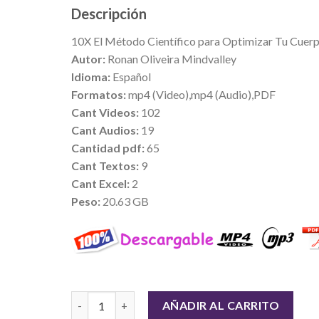
Descripción
10X El Método Científico para Optimizar Tu Cuer
Autor:
Ronan Oliveira Mindvalley
Idioma:
Español
Formatos:
mp4 (Video),mp4 (Audio),PDF
Cant Videos:
102
Cant Audios:
19
Cantidad pdf:
65
Cant Textos:
9
Cant Excel:
2
Peso:
20.63 GB
Cantidad
AÑADIR AL CARRITO