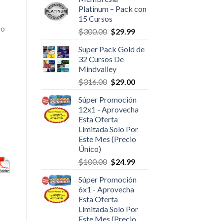
Platinum – Pack con
15 Cursos
po
$
300.00
$
29.99
Super Pack Gold de
32 Cursos De
Mindvalley
$
316.00
$
29.00
Súper Promoción
12x1 - Aprovecha
Esta Oferta
Limitada Solo Por
Este Mes (Precio
Único)
$
100.00
$
24.99
Súper Promoción
6x1 - Aprovecha
Esta Oferta
Limitada Solo Por
Este Mes (Precio