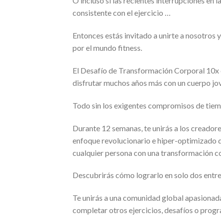
O incluso si las recientes interrupciones en
consistente con el ejercicio …
Entonces estás invitado a unirte a nosotros 
por el mundo fitness.
El Desafío de Transformación Corporal 10x es
disfrutar muchos años más con un cuerpo jov
Todo sin los exigentes compromisos de tiempo
Durante 12 semanas, te unirás a los creadore
enfoque revolucionario e hiper-optimizado 
cualquier persona con una transformación co
Descubrirás cómo lograrlo en solo dos entr
Te unirás a una comunidad global apasionada 
completar otros ejercicios, desafíos o progr