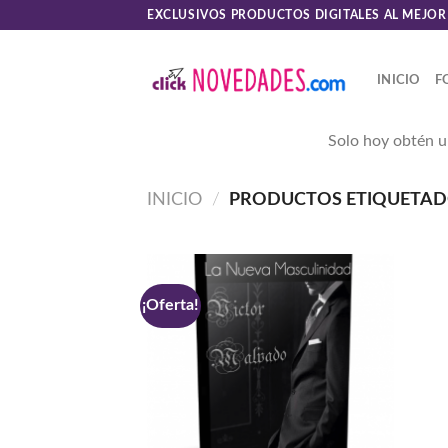
Skip
EXCLUSIVOS PRODUCTOS DIGITALES AL MEJOR
to
content
INICIO
F
Solo hoy obtén u
INICIO
/
PRODUCTOS ETIQUETAD
¡Oferta!