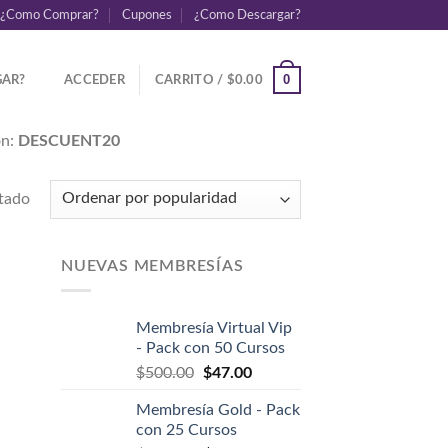
¿Como Comprar?
Cupones
¿Como Descargar?
0
AR?
ACCEDER
CARRITO /
$
0.00
ón:
DESCUENT20
ltado
NUEVAS MEMBRESÍAS
Membresía Virtual Vip
- Pack con 50 Cursos
$
500.00
$
47.00
Membresía Gold - Pack
con 25 Cursos