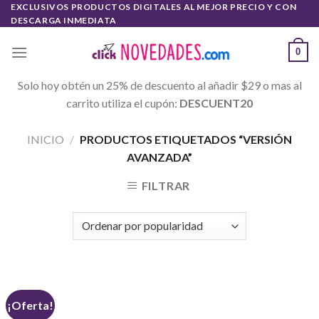
Skip
EXCLUSIVOS PRODUCTOS DIGITALES AL MEJOR PRECIO Y CON
DESCARGA INMEDIATA
to
content
0
Solo hoy obtén un 25% de descuento al añadir $29 o mas al
carrito utiliza el cupón:
DESCUENT20
INICIO
/
PRODUCTOS ETIQUETADOS “VERSIÓN
AVANZADA”
FILTRAR
¡Oferta!