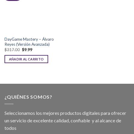
DayGame Mastery – Álvaro
Reyes (Versión Avanzada)
$
317.00
$
9.99
AÑADIR AL CARRITO
¿QUIÉNES SOMOS?
Seleccionamos los mejores productos digitales para ofrecer
un servicio de excelente calidad, confiable y al alcance de
todos