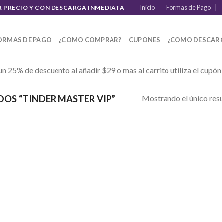
Inicio
Formas de Pago
R PRECIO Y CON DESCARGA INMEDIATA
ORMAS DE PAGO
¿COMO COMPRAR?
CUPONES
¿COMO DESCAR
un 25% de descuento al añadir $29 o mas al carrito utiliza el cupón
Mostrando el único res
OS “TINDER MASTER VIP”