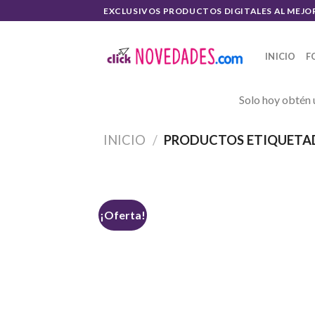
Skip
EXCLUSIVOS PRODUCTOS DIGITALES AL MEJO
to
content
INICIO
F
Solo hoy obtén 
INICIO
/
PRODUCTOS ETIQUETAD
¡Oferta!