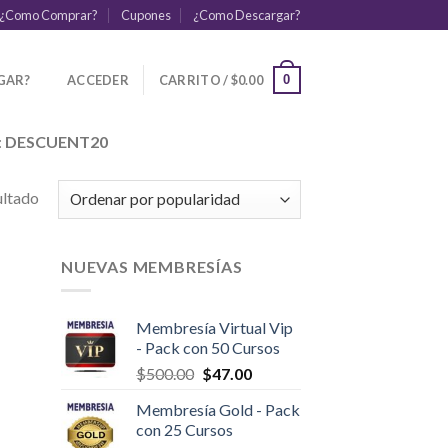
¿Como Comprar?
Cupones
¿Como Descargar?
GAR?
ACCEDER
CARRITO /
$
0.00
0
:
DESCUENT20
ultado
NUEVAS MEMBRESÍAS
Membresía Virtual Vip
- Pack con 50 Cursos
$
500.00
$
47.00
Membresía Gold - Pack
con 25 Cursos