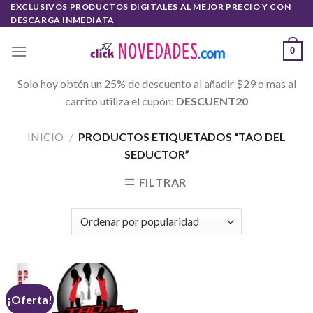
Skip
EXCLUSIVOS PRODUCTOS DIGITALES AL MEJOR PRECIO Y CON
DESCARGA INMEDIATA
to
content
0
Solo hoy obtén un 25% de descuento al añadir $29 o mas al
carrito utiliza el cupón:
DESCUENT20
INICIO
/
PRODUCTOS ETIQUETADOS “TAO DEL
SEDUCTOR”
FILTRAR
¡Oferta!