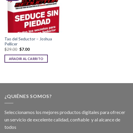
Tao del Seductor – Joshua
Pellicer
$
29.00
$
7.00
AÑADIR AL CARRITO
¿QUIÉNES SOMOS?
Seleccionamos los mejores productos digitales para ofrecer
un servicio de excelente calidad, confiable y al alcance de
todos