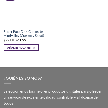
Super Pack De 4 Cursos de
MindValley (Cuerpo y Salud)
$
29.00
$
11.99
AÑADIR AL CARRITO
¿QUIÉNES SOMOS?
Seleccionamos los mejores productos digitales para ofrecer
un servicio de excelente calidad, confiable y al alcance de
todos