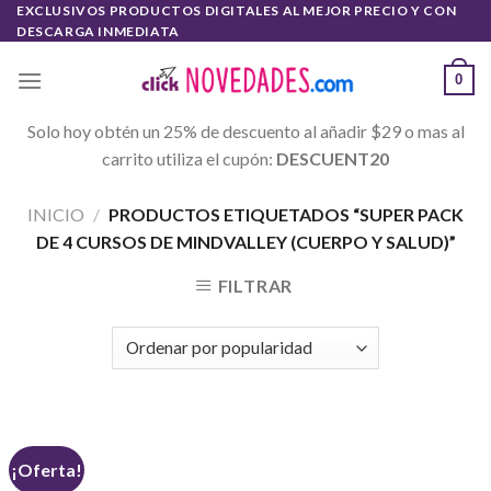
Skip
EXCLUSIVOS PRODUCTOS DIGITALES AL MEJOR PRECIO Y CON
DESCARGA INMEDIATA
to
content
0
Solo hoy obtén un 25% de descuento al añadir $29 o mas al
carrito utiliza el cupón:
DESCUENT20
INICIO
/
PRODUCTOS ETIQUETADOS “SUPER PACK
DE 4 CURSOS DE MINDVALLEY (CUERPO Y SALUD)”
FILTRAR
¡Oferta!