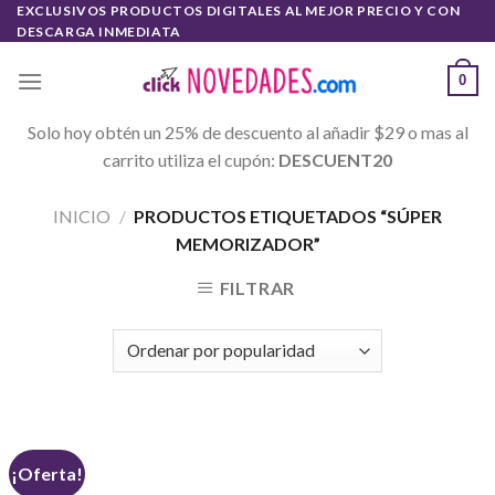
Skip
EXCLUSIVOS PRODUCTOS DIGITALES AL MEJOR PRECIO Y CON
DESCARGA INMEDIATA
to
content
0
Solo hoy obtén un 25% de descuento al añadir $29 o mas al
carrito utiliza el cupón:
DESCUENT20
INICIO
/
PRODUCTOS ETIQUETADOS “SÚPER
MEMORIZADOR”
FILTRAR
¡Oferta!