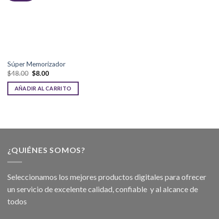
Súper Memorizador
$
48.00
$
8.00
AÑADIR AL CARRITO
¿QUIÉNES SOMOS?
Seleccionamos los mejores productos digitales para ofrecer
un servicio de excelente calidad, confiable y al alcance de
todos