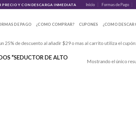
Inicio
Formas de Pago
R PRECIO Y CON DESCARGA INMEDIATA
ORMAS DE PAGO
¿COMO COMPRAR?
CUPONES
¿COMO DESCAR
un 25% de descuento al añadir $29 o mas al carrito utiliza el cupón
OS “SEDUCTOR DE ALTO
Mostrando el único res