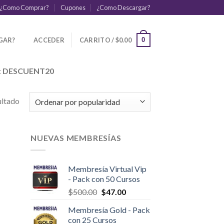
¿Como Comprar?
Cupones
¿Como Descargar?
GAR?
ACCEDER
CARRITO /
$
0.00
0
:
DESCUENT20
ultado
NUEVAS MEMBRESÍAS
Membresía Virtual Vip
- Pack con 50 Cursos
$
500.00
$
47.00
Membresía Gold - Pack
con 25 Cursos