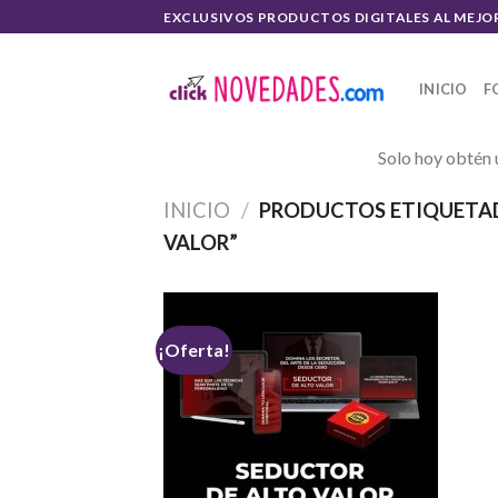
Skip
EXCLUSIVOS PRODUCTOS DIGITALES AL MEJO
to
content
INICIO
F
Solo hoy obtén 
INICIO
/
PRODUCTOS ETIQUETAD
VALOR”
¡Oferta!