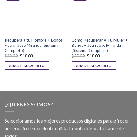
Recupera a tu Hombre + Bonos
Cómo Recuperar A Tu Mujer +
– Juan José Miranda (Sistema
Bonos – Juan José Miranda
Completo)
(Sistema Completo)
$
40.00
$
10.00
$
35.00
$
10.00
AÑADIR AL CARRITO
AÑADIR AL CARRITO
¿QUIÉNES SOMOS?
Seleccionamos los mejores productos digitales para ofrecer
un servicio de excelente calidad, confiable y al alcance de
todos