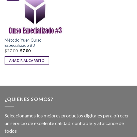
Método Yuen Curso
Especializado #3
$
27.00
$
7.00
AÑADIR AL CARRITO
¿QUIÉNES SOMOS?
Seleccionamos los mejores productos digitales para ofrecer
un servicio de excelente calidad, confiable y al alcance de
todos