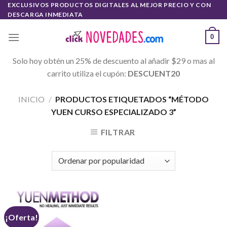
Skip
EXCLUSIVOS PRODUCTOS DIGITALES AL MEJOR PRECIO Y CON
DESCARGA INMEDIATA
to
content
0
Solo hoy obtén un 25% de descuento al añadir $29 o mas al
carrito utiliza el cupón:
DESCUENT20
INICIO
/
PRODUCTOS ETIQUETADOS “MÉTODO
YUEN CURSO ESPECIALIZADO 3”
FILTRAR
¡Oferta!