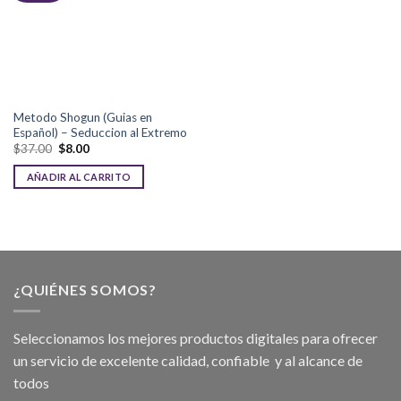
Metodo Shogun (Guias en
Español) – Seduccion al Extremo
$
37.00
$
8.00
AÑADIR AL CARRITO
¿QUIÉNES SOMOS?
Seleccionamos los mejores productos digitales para ofrecer
un servicio de excelente calidad, confiable y al alcance de
todos