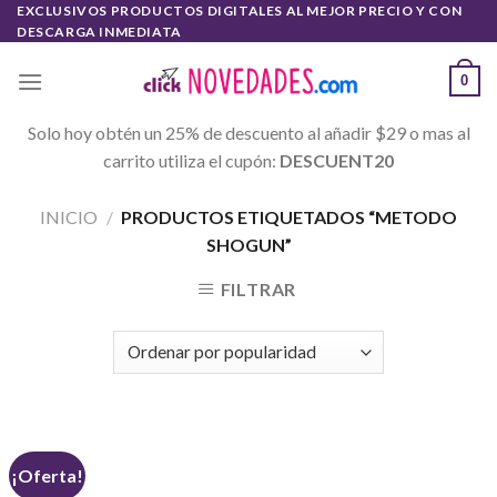
Skip
EXCLUSIVOS PRODUCTOS DIGITALES AL MEJOR PRECIO Y CON
DESCARGA INMEDIATA
to
content
0
Solo hoy obtén un 25% de descuento al añadir $29 o mas al
carrito utiliza el cupón:
DESCUENT20
INICIO
/
PRODUCTOS ETIQUETADOS “METODO
SHOGUN”
FILTRAR
¡Oferta!