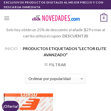
Skip
EXCLUSIVOS PRODUCTOS DIGITALES AL MEJOR PRECIO Y CON
DESCARGA INMEDIATA
to
content
0
Solo hoy obtén un 25% de descuento al añadir $29 o mas al
carrito utiliza el cupón:
DESCUENT20
INICIO
/
PRODUCTOS ETIQUETADOS “LECTOR ELITE
AVANZADO”
FILTRAR
¡Oferta!