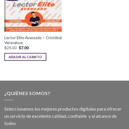
Lector Elite Avanzado – Cristóbal
Verasaluse
$
29.00
$
7.00
AÑADIR AL CARRITO
¿QUIÉNES SOMOS?
Seleccionamos los mejores productos digitales para ofrecer
un servicio de excelente calidad, confiable y al alcance de
todos