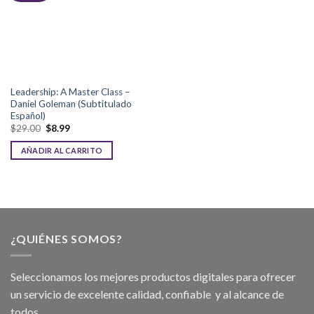
Leadership: A Master Class –
Daniel Goleman (Subtitulado
Español)
$
29.00
$
8.99
AÑADIR AL CARRITO
¿QUIÉNES SOMOS?
Seleccionamos los mejores productos digitales para ofrecer
un servicio de excelente calidad, confiable y al alcance de
todos