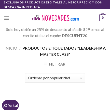
Skip
EXCLUSIVOS PRODUCTOS DIGITALES AL MEJOR PRECIO Y CON
DESCARGA INMEDIATA
to
content
0
Solo hoy obtén un 25% de descuento al añadir $29 o mas al
carrito utiliza el cupón:
DESCUENT20
INICIO
/
PRODUCTOS ETIQUETADOS “LEADERSHIP A
MASTER CLASS”
FILTRAR
¡Oferta!