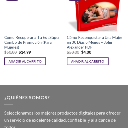
Cómo Recuperar a Tu Ex : Súper
Cómo Reconquistar a Una Mujer
Combo de Promoción (Para
en 30 Días o Menos – John
Mujeres)
Alexander PDF
$
50.00
$
14.99
$
50.00
$
4.00
AÑADIR AL CARRITO
AÑADIR AL CARRITO
¿QUIÉNES SOMOS?
Seleccionamos los mejores productos digitales para ofrecer
un servicio de excelente calidad, confiable y al alcance de
todos