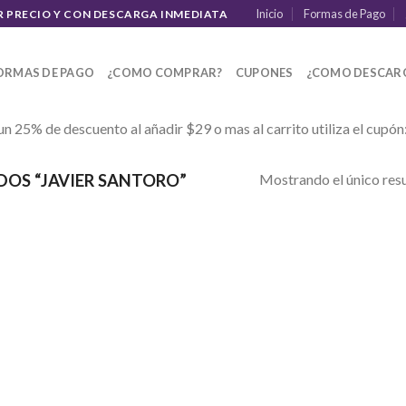
Inicio
Formas de Pago
R PRECIO Y CON DESCARGA INMEDIATA
ORMAS DE PAGO
¿COMO COMPRAR?
CUPONES
¿COMO DESCAR
un 25% de descuento al añadir $29 o mas al carrito utiliza el cupón
Mostrando el único res
OS “JAVIER SANTORO”