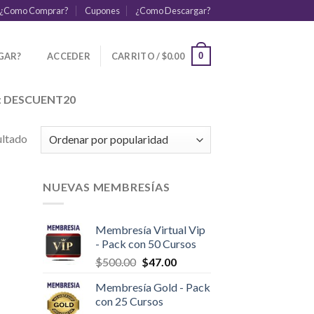
¿Como Comprar?
Cupones
¿Como Descargar?
GAR?
ACCEDER
CARRITO /
$
0.00
0
:
DESCUENT20
ultado
NUEVAS MEMBRESÍAS
Membresía Virtual Vip
- Pack con 50 Cursos
$
500.00
$
47.00
Membresía Gold - Pack
con 25 Cursos