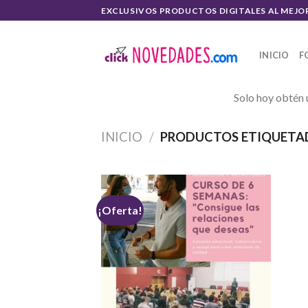
Skip
EXCLUSIVOS PRODUCTOS DIGITALES AL MEJO
to
content
INICIO
F
Solo hoy obtén 
INICIO
/
PRODUCTOS ETIQUETAD
¡Oferta!